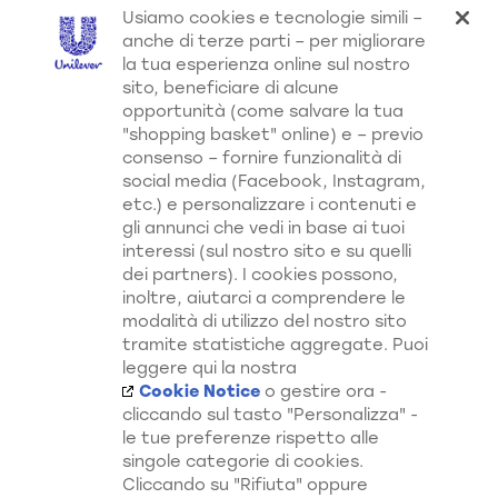
Usiamo cookies e tecnologie simili –
anche di terze parti – per migliorare
la tua esperienza online sul nostro
sito, beneficiare di alcune
opportunità (come salvare la tua
"shopping basket" online) e – previo
Balsamo Ricci da Sogno
Trattamento Intensivo 1
consenso – fornire funzionalità di
minute Wow Ricci da
social media (Facebook, Instagram,
Sogno
etc.) e personalizzare i contenuti e
gli annunci che vedi in base ai tuoi
interessi (sul nostro sito e su quelli
dei partners). I cookies possono,
inoltre, aiutarci a comprendere le
modalità di utilizzo del nostro sito
Scopri di Più su Tutti i Nostri
tramite statistiche aggregate. Puoi
Canali
leggere qui la nostra
Cookie Notice
o gestire ora -
cliccando sul tasto "Personalizza" -
le tue preferenze rispetto alle
singole categorie di cookies.
Cliccando su "Rifiuta" oppure