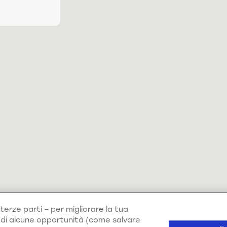
terze parti – per migliorare la tua
e di alcune opportunità (come salvare