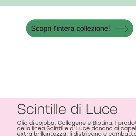
Scopri l'intera collezione!
Scintille di Luce
Olio di Jojoba, Collagene e Biotina. I prodo
della linea Scintille di Luce donano ai capel
extra brillantezza, li districano e combatt