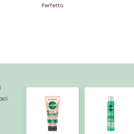
Perfetto
I
vaci