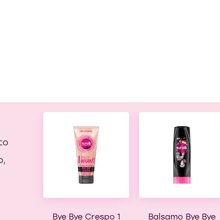
to
,
o,
Bye Bye Crespo 1
Balsamo Bye Bye