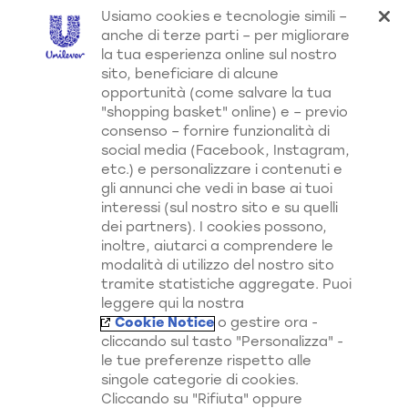
interessi (sul nostro sito e su quelli
per combattere l'effetto crespo e
dei partners). I cookies possono,
rendere i capelli Morbidi e Luminosi.
inoltre, aiutarci a comprendere le
Cheratina, nota per rafforzare i
modalità di utilizzo del nostro sito
capelli. Biotina, importante per capelli
tramite statistiche aggregate. Puoi
leggere qui la nostra
visibilmente sani.
Cookie Notice
o gestire ora -
I prodotti della linea Morbidi e
cliccando sul tasto "Personalizza" -
Luminosi di Sunsilk nutrono ed
le tue preferenze rispetto alle
idratano*, rendendo i capelli morbidi,
singole categorie di cookies.
luminosi e non unti.
Cliccando su "Rifiuta" oppure
chiudendo il banner tramite la X a
*con l'uso combinato di Shampoo e
destra, saranno utilizzati solo i
Balsamo Sunsilk Morbidi&Luminosi,
cookies necessari e tecnici. Invece,
rispetto ad un generico shampoo.
cliccando su "Accetta", acconsenti
all’utilizzo di tutti i cookie del nostro
sito.
Scopri di Più su Tutti i Nostri
Personalizza le tue preferenze
Canali
Rifiuta