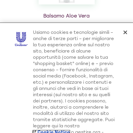
Balsamo Aloe Vera
Usiamo cookies e tecnologie simili –
anche di terze parti – per migliorare
la tua esperienza online sul nostro
Scopri l'intera collezione!
sito, beneficiare di alcune
opportunità (come salvare la tua
"shopping basket" online) e – previo
consenso – fornire funzionalità di
social media (Facebook, Instagram,
Bacche di Goji
etc.) e personalizzare i contenuti e
gli annunci che vedi in base ai tuoi
Capelli secchi e sfibrati? Questa formula,
interessi (sul nostro sito e su quelli
con bacche di Goji biologiche note per il loro
dei partners). I cookies possono,
potere antiossidante, restituisce ai capelli la
inoltre, aiutarci a comprendere le
loro naturale vitalità e brillantezza.
modalità di utilizzo del nostro sito
tramite statistiche aggregate. Puoi
leggere qui la nostra
Cookie Notice
o gestire ora -