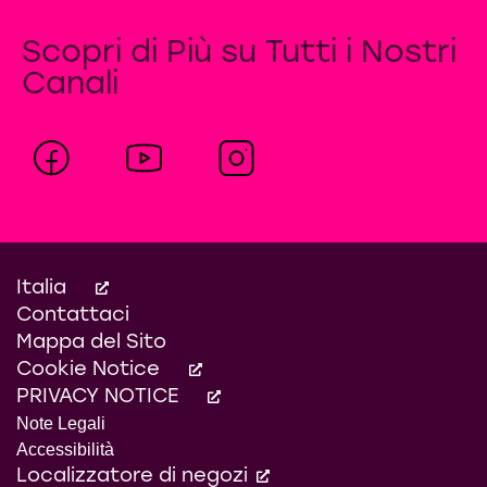
Scopri di Più su Tutti i Nostri
Canali
Balsamo Aloe Vera
Balsamo Idra Boom -
Per Capelli Secchi e
Sfibrati
Italia
Contattaci
Mappa del Sito
Cookie Notice
PRIVACY NOTICE
Note Legali
Accessibilità
Localizzatore di negozi