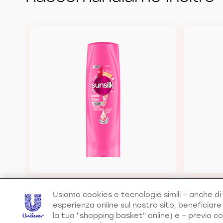
Usiamo cookies e tecnologie simili – anche di 
esperienza online sul nostro sito, beneficiar
Balsamo Scintille di Luce
Glossy
la tua "shopping basket" online) e – previo co