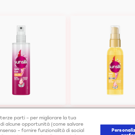
terze parti – per migliorare la tua
e di alcune opportunità (come salvare
 Spray Scintille di Luce
Olio Nutriente Scintille
Personaliz
nsenso – fornire funzionalità di social