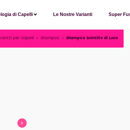
logia di Capelli
Le Nostre Varianti
Super Fu
odotti per capelli
Shampoo
Shampoo Scintille di Luce