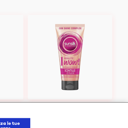
Scintille di Luce 1 minute Wow
 di Luce
Trattamento Intensivo
za le tue