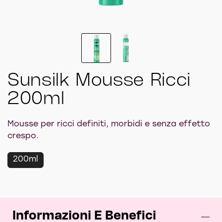
2
of
2
Sunsilk Mousse Ricci
200ml
Mousse per ricci definiti, morbidi e senza effetto
crespo.
200ml
Informazioni E Benefici