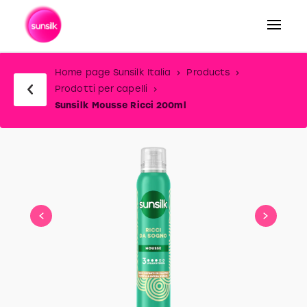
Home page Sunsilk Italia
Products
Prodotti per capelli
Sunsilk Mousse Ricci 200ml
slide
1
of
2
slide
1
to