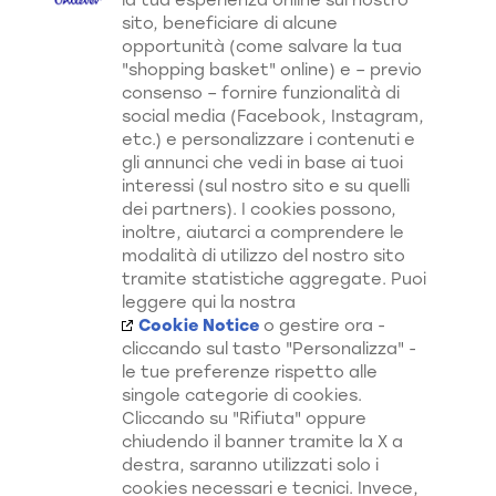
la tua esperienza online sul nostro
sito, beneficiare di alcune
opportunità (come salvare la tua
"shopping basket" online) e – previo
consenso – fornire funzionalità di
social media (Facebook, Instagram,
etc.) e personalizzare i contenuti e
gli annunci che vedi in base ai tuoi
interessi (sul nostro sito e su quelli
dei partners). I cookies possono,
inoltre, aiutarci a comprendere le
Sunsilk Spray
Sunsilk Olio Styling
modalità di utilizzo del nostro sito
Termoprotettore Liscio
Ricci da Sogno 75ml
Perfetto 200ml
tramite statistiche aggregate. Puoi
leggere qui la nostra
Cookie Notice
o gestire ora -
cliccando sul tasto "Personalizza" -
le tue preferenze rispetto alle
singole categorie di cookies.
Cliccando su "Rifiuta" oppure
Scopri di Più su Tutti i Nostri
chiudendo il banner tramite la X a
destra, saranno utilizzati solo i
Canali
cookies necessari e tecnici. Invece,
Spray Ravviva Ricci
Balsamo Ricci da