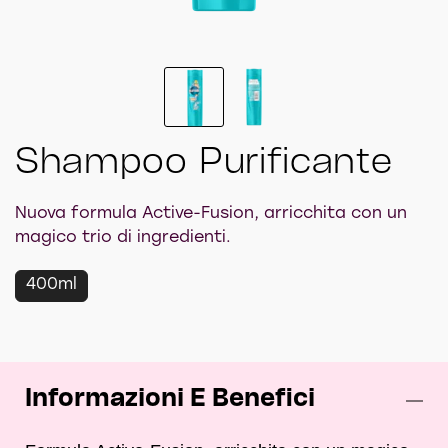
2
of
2
Shampoo Purificante
Nuova formula Active-Fusion, arricchita con un
magico trio di ingredienti.
400ml
Informazioni E Benefici