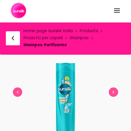
Home page Sunsilk Italia
Products
Prodotti per capelli
Shampoo
Shampoo Purificante
slide
1
of
2
slide
1
to