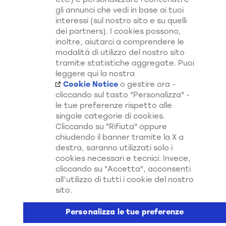
etc.) e personalizzare i contenuti e
gli annunci che vedi in base ai tuoi
interessi (sul nostro sito e su quelli
dei partners). I cookies possono,
inoltre, aiutarci a comprendere le
modalità di utilizzo del nostro sito
Shampoo Aloe Vera
Shampoo Liscio
tramite statistiche aggregate. Puoi
Perfetto
leggere qui la nostra
Cookie Notice
o gestire ora -
cliccando sul tasto "Personalizza" -
le tue preferenze rispetto alle
singole categorie di cookies.
Cliccando su "Rifiuta" oppure
Scopri di Più su Tutti i Nostri
chiudendo il banner tramite la X a
destra, saranno utilizzati solo i
Canali
cookies necessari e tecnici. Invece,
Shampoo Ricci Da
Shampoo Bye Bye
Sogno
Crespo
cliccando su "Accetta", acconsenti
all’utilizzo di tutti i cookie del nostro
sito.
Personalizza le tue preferenze