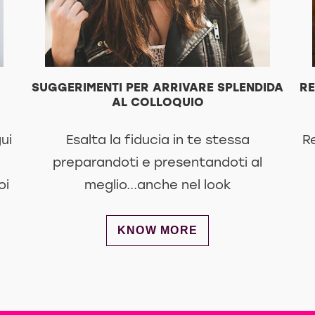
SUGGERIMENTI PER ARRIVARE SPLENDIDA
RE
AL COLLOQUIO
gui
Esalta la fiducia in te stessa
Re
preparandoti e presentandoti al
oi
meglio...anche nel look
DISCOVER MORE ABOUT SUGGE
KNOW MORE
 5 SUGGERIMENTI PER ASCIUGARE I CAPELLI