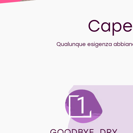
Capel
Qualunque esigenza abbiano i
1
GOODBYE, DRY