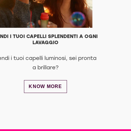
NDI I TUOI CAPELLI SPLENDENTI A OGNI
LAVAGGIO
ndi i tuoi capelli luminosi, sei pronta
a brillare?
DISCOVER MORE ABOUT RENDI I TUOI
KNOW MORE
RIMENTI PER ARRIVARE SPLENDIDA AL COLLOQ