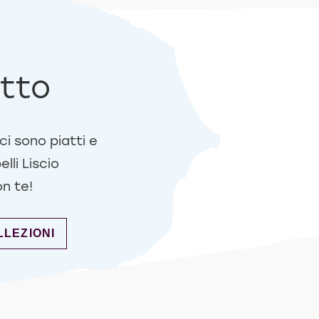
etto
sci sono piatti e
lli Liscio
n te!
ISCIO PERFETTO
LLEZIONI