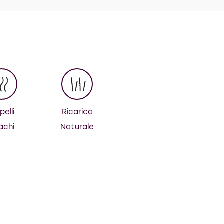
elli
Ricarica
achi
Naturale