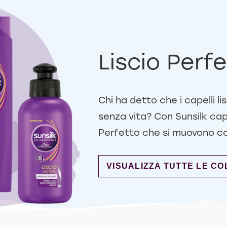
Liscio Perf
Chi ha detto che i capelli li
senza vita? Con Sunsilk cape
Perfetto che si muovono co
DISCOVER MORE ABOUT L
VISUALIZZA TUTTE LE CO