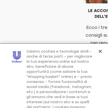
LE ACCO
DELL'
Ecco i tre
consigli su
per ren
bella...
Usiamo cookies e tecnologie simili –
anche di terze parti – per migliorare
stagione,
la tua esperienza online sul nostro
per i tuo
sito, beneficiare di alcune
opportunità (come salvare la tua
"shopping basket" online) e – previo
DISCOV
SCOPRI
consenso – fornire funzionalità di
social media (Facebook, Instagram,
etc.) e personalizzare i contenuti e
gli annunci che vedi in base ai tuoi
interessi (sul nostro sito e su quelli
dei partners). I cookies possono,