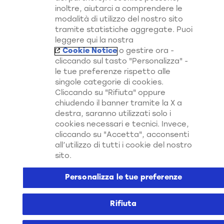
inoltre, aiutarci a comprendere le
modalità di utilizzo del nostro sito
Scopri di Più su Tutti i Nostri
tramite statistiche aggregate. Puoi
Canali
leggere qui la nostra
Cookie Notice
o gestire ora -
cliccando sul tasto "Personalizza" -
le tue preferenze rispetto alle
singole categorie di cookies.
Cliccando su "Rifiuta" oppure
chiudendo il banner tramite la X a
destra, saranno utilizzati solo i
cookies necessari e tecnici. Invece,
Italia
cliccando su "Accetta", acconsenti
Contattaci
all’utilizzo di tutti i cookie del nostro
sito.
Mappa del Sito
Cookie Notice
Personalizza le tue preferenze
PRIVACY NOTICE
Cookie Settings
Rifiuta
Note Legali
Accessibilità