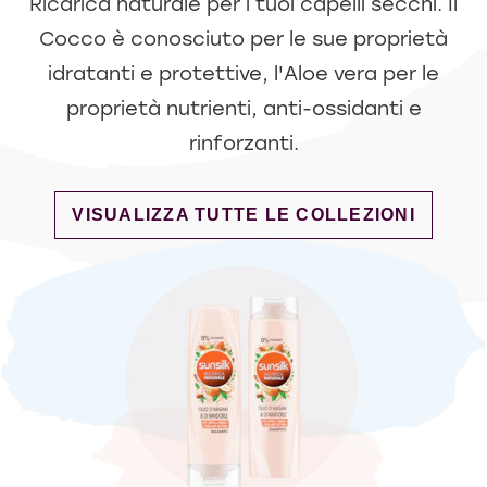
Ricarica naturale per i tuoi capelli secchi. Il
Cocco è conosciuto per le sue proprietà
idratanti e protettive, l'Aloe vera per le
proprietà nutrienti, anti-ossidanti e
rinforzanti.
DISCOVER MORE ABOUT RICARICA NATU
VISUALIZZA TUTTE LE COLLEZIONI