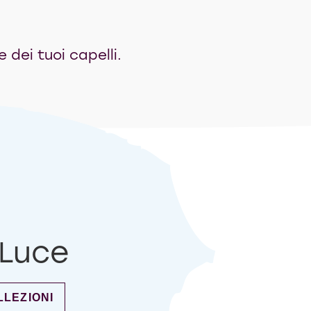
 dei tuoi capelli.
i Luce
CRINTILLE DI LUCE
LLEZIONI