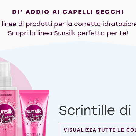
DI’ ADDIO AI CAPELLI SECCHI
inee di prodotti per la corretta idratazione
Scopri la linea Sunsilk perfetta per te!
Scrintille d
DISCOVER MORE ABOUT S
VISUALIZZA TUTTE LE CO