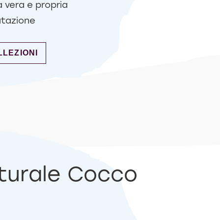
 vera e propria
atazione
ENZA SOLFATI
LLEZIONI
aturale Cocco