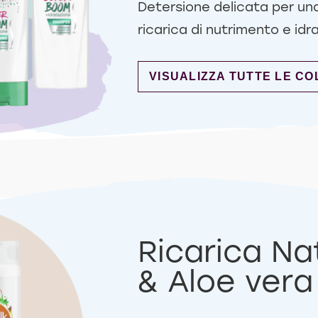
Detersione delicata per una
ricarica di nutrimento e idr
DISCOVER MORE ABOUT S
VISUALIZZA TUTTE LE CO
Ricarica N
& Aloe vera