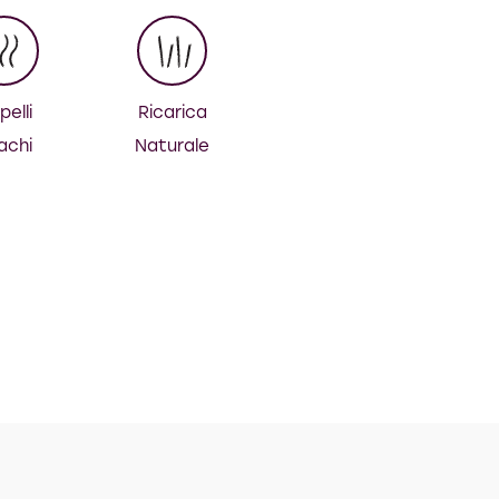
elli
Ricarica
achi
Naturale