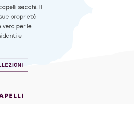
apelli secchi. Il
sue proprietà
e vera per le
sidanti e
ICARICA NATURALE COCCO & ALOE VERA
LLEZIONI
APELLI