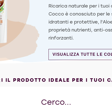
Ricarica naturale per i tuoi c
Cocco è conosciuto per le 
idratanti e protettive, l'Alo
proprietà nutrienti, anti-os
rinforzanti.
DISCOVER MORE ABOUT R
VISUALIZZA TUTTE LE CO
I IL PRODOTTO IDEALE PER I TUOI C
Cerco...